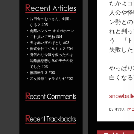
たかよコ
人公や怪
片田舎のおっさん、剣聖に
ン勢との
なる２ #05
れと判っ
角醒ハンター オメガホーン
これ描いて死ね #04
う。『ト
天は赤い河のほとり #03
失敗した
株式会社マジルミエ２ #04
身代わり令嬢を救ったのは
冷酷無慈悲な氷の王子の愛
でした #03
やっぱり
無職転生３ #03
白くなる
乙女怪獣キャラメリゼ #02
snowballe
by
すぴん
[
ア