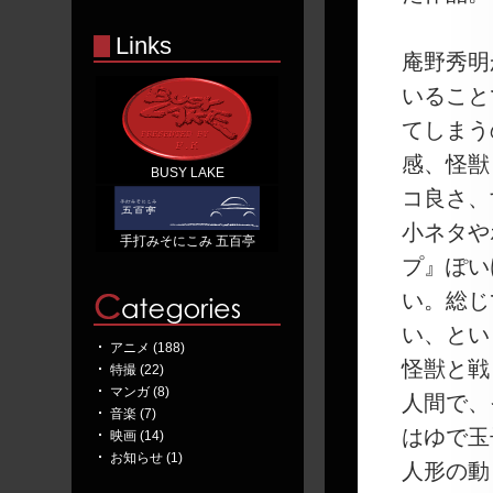
Links
庵野秀明
いること
てしまう
感、怪獣
BUSY LAKE
コ良さ、
小ネタや
手打みそにこみ 五百亭
プ』ぽい
い。総じ
い、とい
アニメ (188)
怪獣と戦
特撮 (22)
マンガ (8)
人間で、
音楽 (7)
はゆで玉
映画 (14)
お知らせ (1)
人形の動