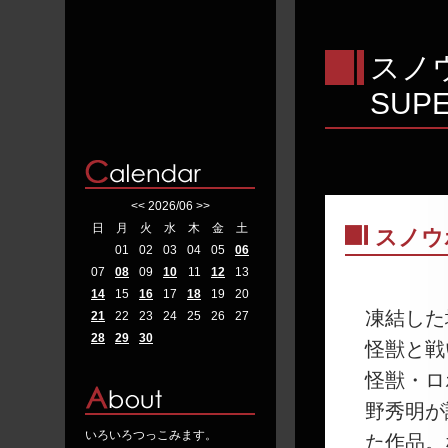
スノウ
SUPE
<<
2026/06
>>
日
月
火
水
木
金
土
スノウ
01
02
03
04
05
06
―
07
08
09
10
11
12
13
14
15
16
17
18
19
20
凍結した
21
22
23
24
25
26
27
28
29
30
怪獣と戦
怪獣・ロ
野秀明が
いろいろつっこみます。
た作品。